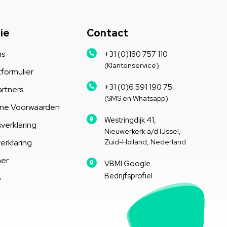
ie
Contact
ns
+31 (0)180 757 110
(Klantenservice)
formulier
+31 (0)6 591 190 75
rtners
(SMS en Whatsapp)
ne Voorwaarden
Westringdijk 41,
verklaring
Nieuwerkerk a/d IJssel,
erklaring
Zuid-Holland, Nederland
mer
VBMI Google
Bedrijfsprofiel
p