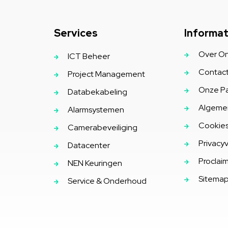
Services
Informat
Over O
ICT Beheer
Contact
Project Management
Onze Pa
Databekabeling
Algeme
Alarmsystemen
Cookies
Camerabeveiliging
Privacyv
Datacenter
Proclai
NEN Keuringen
Sitema
Service & Onderhoud