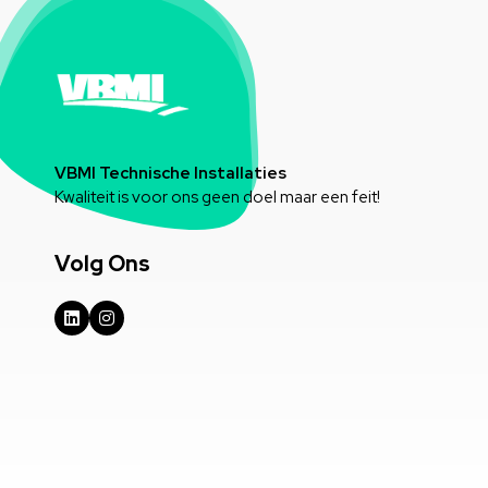
VBMI Technische Installaties
Kwaliteit is voor ons geen doel maar een feit!
Volg Ons