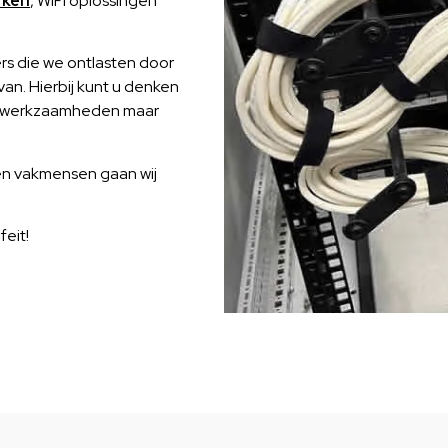
rken
, WiFi oplossingen
s die we ontlasten door
an. Hierbij kunt u denken
ge werkzaamheden maar
en vakmensen gaan wij
feit!