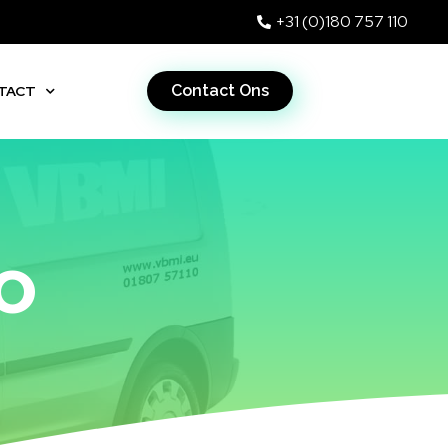
+31 (0)180 757 110
Contact Ons
TACT
EO