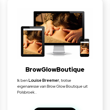
BrowGlowBoutique
Ik ben
Louise Breemer
, trotse
eigenaresse van
Brow Glow Boutique
uit
Polsbroek…