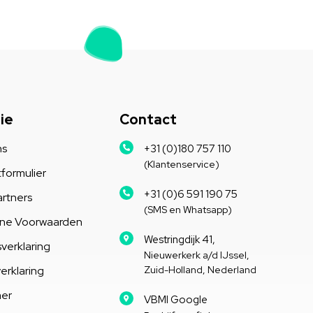
ie
Contact
ns
+31 (0)180 757 110
(Klantenservice)
formulier
+31 (0)6 591 190 75
rtners
(SMS en Whatsapp)
ne Voorwaarden
Westringdijk 41,
verklaring
Nieuwerkerk a/d IJssel,
erklaring
Zuid-Holland, Nederland
mer
VBMI Google