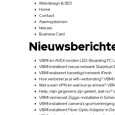
Webdesign & SEO
Home
Contact
Alarmsystemen
Nieuws
Business Card
Nieuwsbericht
VBMI en AVEX ronden LED-Boarding FC U
VBMI installeert nieuw netwerk Stadstuin
VBMI realiseert beveiligd netwerk iFresh
Hoe verbeter je je wifi-verbinding? VBMI l
Wat is een VPN en wat kun je ermee? VBMI 
Help, mijn gegevens zijn gelekt, wat nu? V
VBMI vernieuwt Ziggo-installatie in Schi
VBMI installeert camera’s sportverenigin
VBMI installeert Fiber Optic Adapter in D