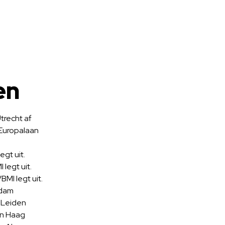
en
trecht af
 Europalaan
egt uit.
legt uit.
BMI legt uit.
edam
g Leiden
en Haag