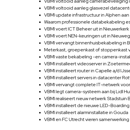
VBMI voltooid aanleg camerabeveiliging 
VBMI voltooid aanleg glasvezel datacen
VBMI update infrastructuur in Alphen aan 
Waarom professionele databekabeling esse
VBMI voert ICT Beheer uit in Nieuwerkerk 
VBMI voert NEN-keuringen uit in Nieuweg
VBMI vervangt binnenhuisbekabeling in Bl
Meterkast, groepenkast of stoppenkast
VBMI vaste bekabeling -en camera-instal
VBMI installeert videoserver in Zoeterme
VBMI installeert router in Capelle a/d IJss
VBMI installeert servers in datacenter Ro
VBMI vervangt complete IT-netwerk voo
VBMI legt camera-systeem aan bij Lidl Hu
VBMI realiseert nieuw netwerk Stadstuin B
VBMI installeert de nieuwe LED-Boarding 
VBMI installeert alarminstallatie in Gouda
VBMI en FC Utrecht vieren samenwerking 