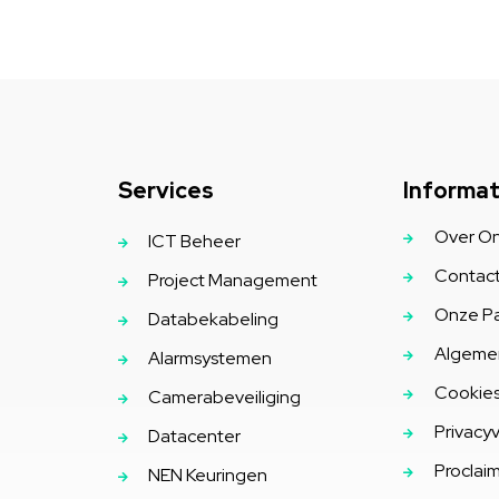
Services
Informat
Over O
ICT Beheer
Contact
Project Management
Onze Pa
Databekabeling
Algeme
Alarmsystemen
Cookies
Camerabeveiliging
Privacyv
Datacenter
Proclai
NEN Keuringen