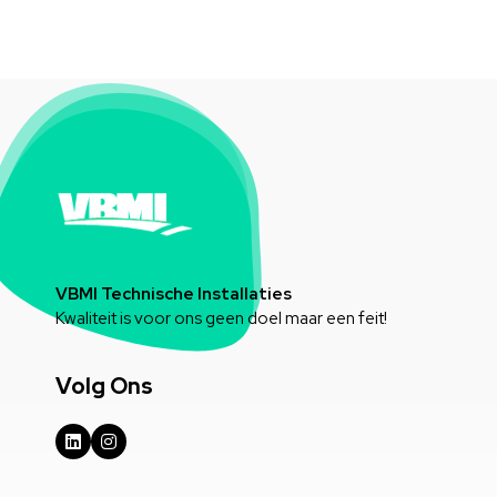
VBMI Technische Installaties
Kwaliteit is voor ons geen doel maar een feit!
Volg Ons