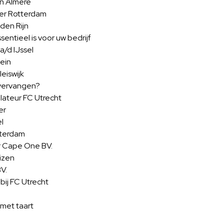
in Almere
ter Rotterdam
den Rijn
ntieel is voor uw bedrijf
a/d IJssel
ein
eiswijk
 vervangen?
lateur FC Utrecht
er
el
tterdam
r Cape One BV.
izen
V.
bij FC Utrecht
met taart